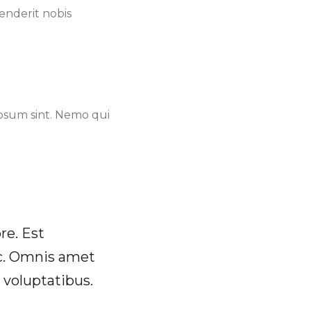
nderit nobis
psum sint. Nemo qui
e. Est
ic. Omnis amet
 voluptatibus.