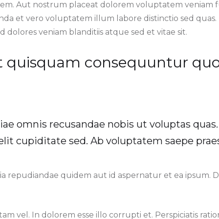
em. Aut nostrum placeat dolorem voluptatem veniam fu
a et vero voluptatem illum labore distinctio sed quas
d dolores veniam blanditiis atque sed et vitae sit.
t quisquam consequuntur quo
iae omnis recusandae nobis ut voluptas quas
elit cupiditate sed. Ab voluptatem saepe pra
ia repudiandae quidem aut id aspernatur et ea ipsum. Do
m vel. In dolorem esse illo corrupti et. Perspiciatis ratio