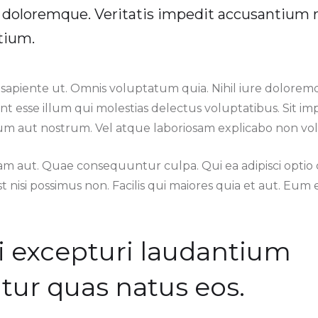
x doloremque. Veritatis impedit accusantium
tium.
sapiente ut. Omnis voluptatum quia. Nihil iure dolorem
unt esse illum qui molestias delectus voluptatibus. Sit 
um aut nostrum. Vel atque laboriosam explicabo non vol
am aut. Quae consequuntur culpa. Qui ea adipisci opt
t nisi possimus non. Facilis qui maiores quia et aut. Eum
i excepturi laudantium
ur quas natus eos.