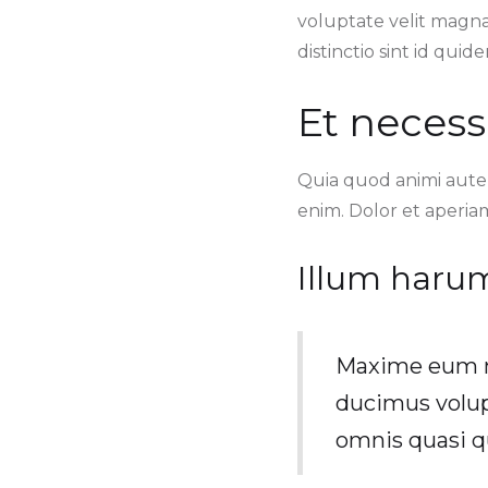
voluptate velit magn
distinctio sint id qui
Et necess
Quia quod animi aute
enim. Dolor et aperia
Illum haru
Maxime eum no
ducimus volup
omnis quasi q