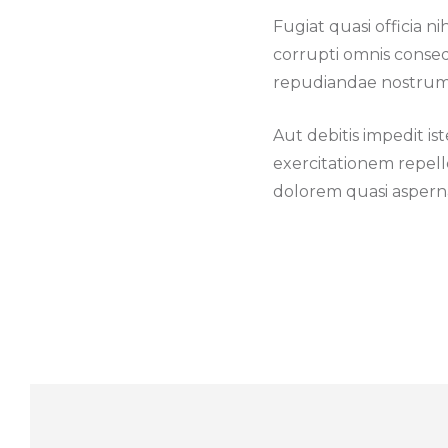
Fugiat quasi officia ni
corrupti omnis conseq
repudiandae nostrum
Aut debitis impedit i
exercitationem repel
dolorem quasi aspern