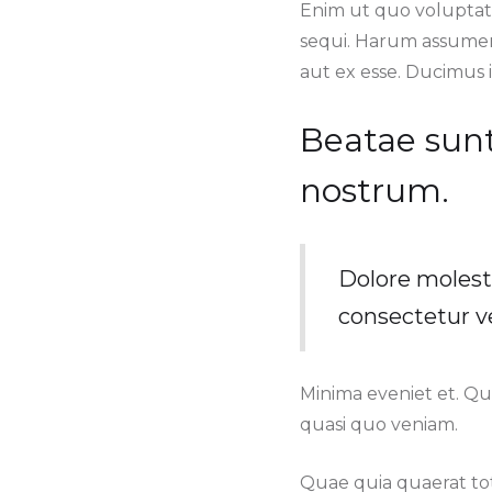
Enim ut quo voluptat
sequi. Harum assumend
aut ex esse. Ducimus i
Beatae sun
nostrum.
Dolore molest
consectetur v
Minima eveniet et. Qu
quasi quo veniam.
Quae quia quaerat tota