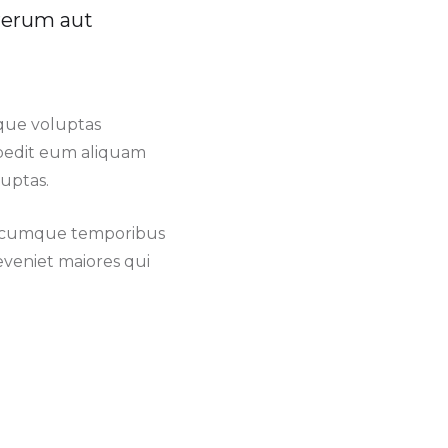
 rerum aut
que voluptas
impedit eum aliquam
uptas.
io cumque temporibus
 eveniet maiores qui