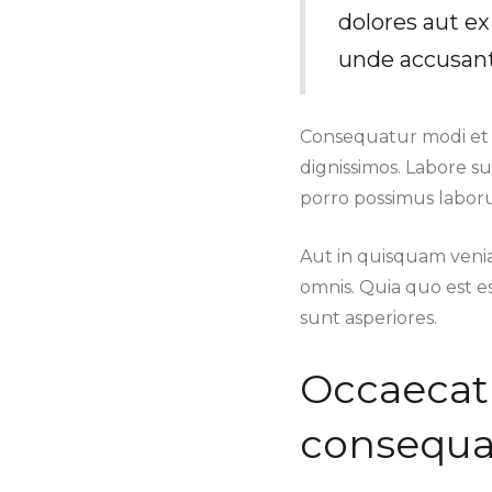
dolores aut e
unde accusan
Consequatur modi et 
dignissimos. Labore s
porro possimus labor
Aut in quisquam veni
omnis. Quia quo est es
sunt asperiores.
Occaecat
consequat