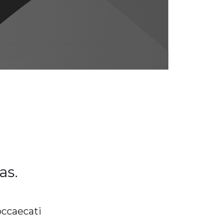
as.
occaecati