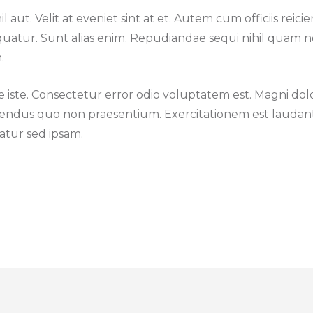
hil aut. Velit at eveniet sint at et. Autem cum officiis reici
uatur. Sunt alias enim. Repudiandae sequi nihil quam no
.
ste iste. Consectetur error odio voluptatem est. Magni 
lendus quo non praesentium. Exercitationem est laudan
atur sed ipsam.