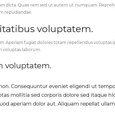
am dicta. Quae rem sed ut autem ut numquam. Reprehe
dem repudiandae.
itatibus voluptatem.
m. Aperiam fugiat dolores totam repellendus voluptas i
m voluptas laborum.
m voluptatem.
n. Consequuntur eveniet eligendi ut tempor
tas mollitia sed corporis dolore sed itaque h
uod aperiam dolor aut. Aliquam repellat ullam