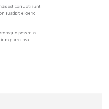
endis est corrupti sunt
n suscipit eligendi
doloremque possimus
tium porro ipsa