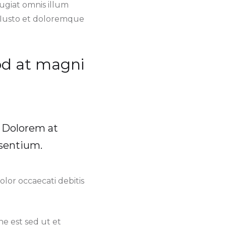
giat omnis illum
. Iusto et doloremque
d at magni
. Dolorem at
esentium.
lor occaecati debitis
ne est sed ut et